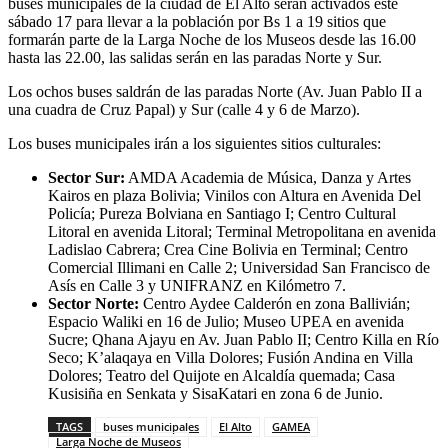
buses municipales de la ciudad de El Alto serán activados este
sábado 17 para llevar a la población por Bs 1 a 19 sitios que
formarán parte de la Larga Noche de los Museos desde las 16.00
hasta las 22.00, las salidas serán en las paradas Norte y Sur.
Los ochos buses saldrán de las paradas Norte (Av. Juan Pablo II a
una cuadra de Cruz Papal) y Sur (calle 4 y 6 de Marzo).
Los buses municipales irán a los siguientes sitios culturales:
Sector Sur:
AMDA Academia de Música, Danza y Artes
Kairos en plaza Bolivia; Vinilos con Altura en Avenida Del
Policía; Pureza Bolviana en Santiago I; Centro Cultural
Litoral en avenida Litoral; Terminal Metropolitana en avenida
Ladislao Cabrera; Crea Cine Bolivia en Terminal; Centro
Comercial Illimani en Calle 2; Universidad San Francisco de
Asís en Calle 3 y UNIFRANZ en Kilómetro 7.
Sector Norte:
Centro Aydee Calderón en zona Ballivián;
Espacio Waliki en 16 de Julio; Museo UPEA en avenida
Sucre; Qhana Ajayu en Av. Juan Pablo II; Centro Killa en Río
Seco; K’alaqaya en Villa Dolores; Fusión Andina en Villa
Dolores; Teatro del Quijote en Alcaldía quemada; Casa
Kusisiña en Senkata y SisaKatari en zona 6 de Junio.
TAGS
buses municipales
El Alto
GAMEA
Larga Noche de Museos