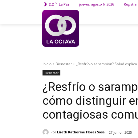
C
jueves, agosto 6, 2026
Registrar
2.2
La Paz
INICIO
SOCIEDAD
Inicio
Bienestar
¿Resfrío o sarampión? Salud explic
Bienestar
¿Resfrío o saramp
cómo distinguir 
contagiosas com
Por
Lizeth Katherine Flores Sosa
27 junio , 2025