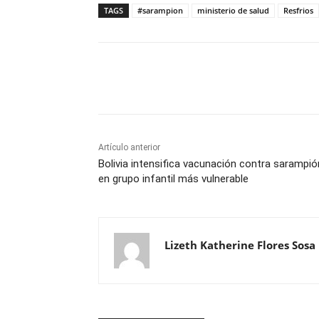
TAGS
#sarampion
ministerio de salud
Resfrios
Cuota
Artículo anterior
Bolivia intensifica vacunación contra sarampió
en grupo infantil más vulnerable
Lizeth Katherine Flores Sosa