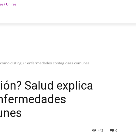
se / Unirse
POLÍTICA
DEPORTES
TECNOLOGÍA
COLUM
a cómo distinguir enfermedades contagiosas comunes
ión? Salud explica
enfermedades
unes
443
0