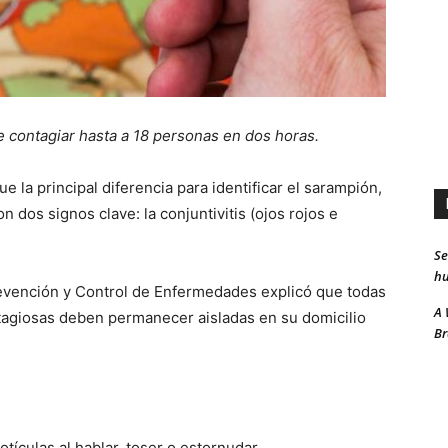
e contagiar hasta a 18 personas en dos horas.
e la principal diferencia para identificar el sarampión,
dos signos clave: la conjuntivitis (ojos rojos e
Se
hu
evención y Control de Enfermedades explicó que todas
A 
agiosas deben permanecer aisladas en su domicilio
Br
tículas al hablar, toser o estornudar.