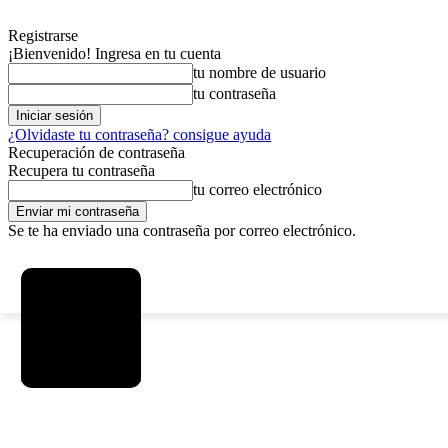
Registrarse
¡Bienvenido! Ingresa en tu cuenta
tu nombre de usuario
tu contraseña
¿Olvidaste tu contraseña? consigue ayuda
Recuperación de contraseña
Recupera tu contraseña
tu correo electrónico
Se te ha enviado una contraseña por correo electrónico.
C
viernes, agosto 7, 2026
Registrarse / Unirse
3.8
La Paz
SOCIEDAD
POLÍTICA
DEPORTES
INICIO