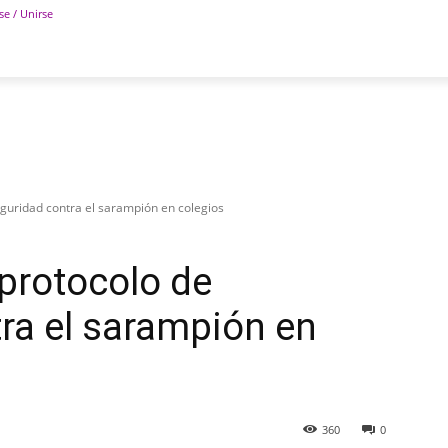
se / Unirse
POLÍTICA
DEPORTES
TECNOLOGÍA
COLUM
guridad contra el sarampión en colegios
protocolo de
ra el sarampión en
360
0