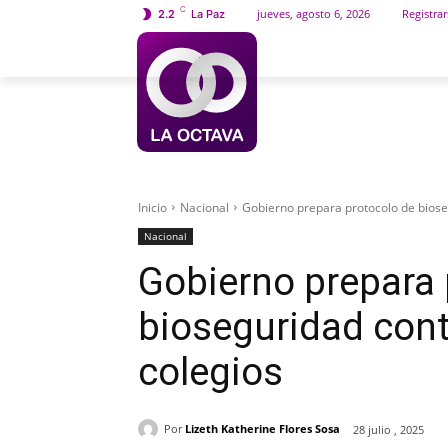
C
jueves, agosto 6, 2026
Registrar
2.2
La Paz
INICIO
SOCIEDAD
Inicio
Nacional
Gobierno prepara protocolo de biose
Nacional
Gobierno prepara 
bioseguridad cont
colegios
Por
Lizeth Katherine Flores Sosa
28 julio , 2025