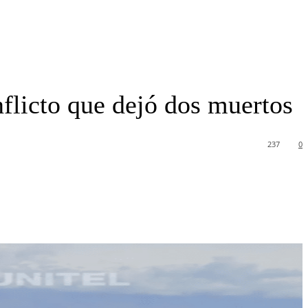
nflicto que dejó dos muertos
237
0