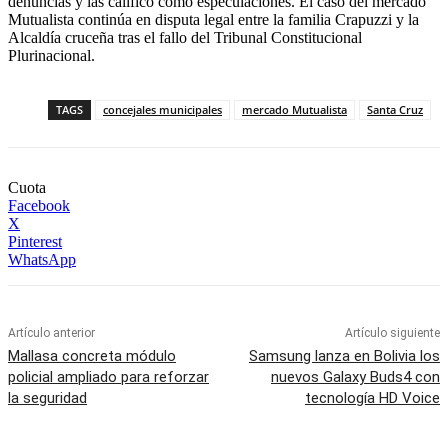
denuncias y las calificó como especulaciones. El caso del mercado
Mutualista continúa en disputa legal entre la familia Crapuzzi y la
Alcaldía cruceña tras el fallo del Tribunal Constitucional
Plurinacional.
TAGS
concejales municipales
mercado Mutualista
Santa Cruz
Cuota
Facebook
X
Pinterest
WhatsApp
Artículo anterior
Artículo siguiente
Mallasa concreta módulo
Samsung lanza en Bolivia los
policial ampliado para reforzar
nuevos Galaxy Buds4 con
la seguridad
tecnología HD Voice