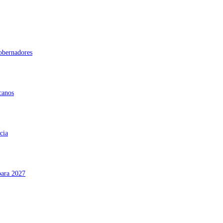
gobernadores
canos
cia
para 2027