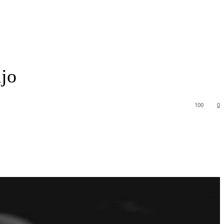
ijo
100
0