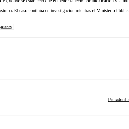
DIF), donde se estableció que el menor falleció por intoxicación y la mu
stuma. El caso continúa en investigación mientras el Ministerio Público 
gaciones
z
Presidente