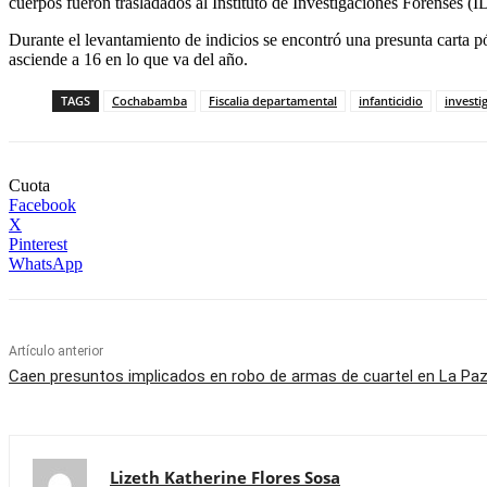
cuerpos fueron trasladados al Instituto de Investigaciones Forenses (I
Durante el levantamiento de indicios se encontró una presunta carta pó
asciende a 16 en lo que va del año.
TAGS
Cochabamba
Fiscalia departamental
infanticidio
investi
Cuota
Facebook
X
Pinterest
WhatsApp
Artículo anterior
Caen presuntos implicados en robo de armas de cuartel en La Pa
Lizeth Katherine Flores Sosa