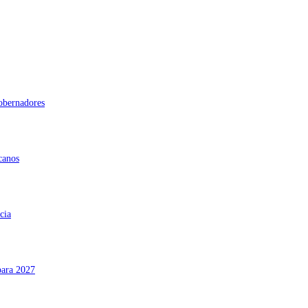
gobernadores
canos
cia
para 2027