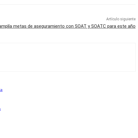
Artículo siguiente
 amplía metas de aseguramiento con SOAT y SOATC para este año
ia
a