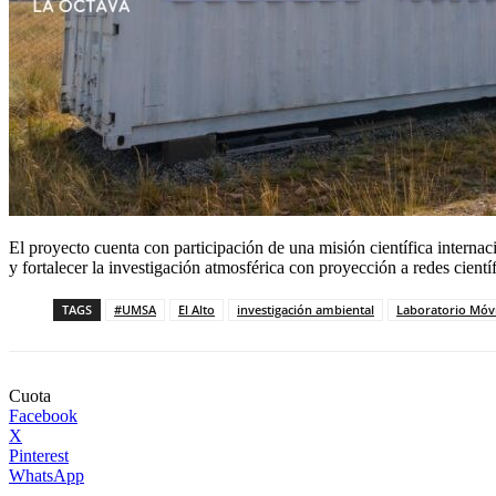
El proyecto cuenta con participación de una misión científica intern
y fortalecer la investigación atmosférica con proyección a redes cie
TAGS
#UMSA
El Alto
investigación ambiental
Laboratorio Móvi
Cuota
Facebook
X
Pinterest
WhatsApp