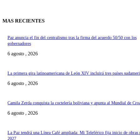
MAS RECIENTES
Paz anuncia el fin del centralismo tras la firma del acuerdo 50/50 con los
gobernadores
6 agosto , 2026
La primera gira latinoamericana de León XIV incluirá tres países sudamer
6 agosto , 2026
Camila Zerda conquista la coctelería boliviana y apunta al Mundial de Cro
6 agosto , 2026
La Paz tendrá una Línea Café ampliada: Mi Teleférico fija inicio de obras 
2027