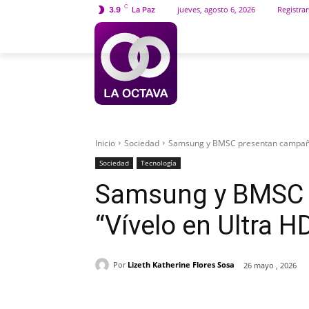
C
jueves, agosto 6, 2026
Registrar
3.9
La Paz
INICIO
SOCIEDAD
Inicio
Sociedad
Samsung y BMSC presentan campaña 
Sociedad
Tecnología
Samsung y BMSC 
“Vívelo en Ultra H
Por
Lizeth Katherine Flores Sosa
26 mayo , 2026
Cuota