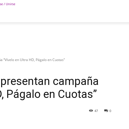
se / Unirse
POLÍTICA
DEPORTES
TECNOLOGÍA
COLUM
“Vívelo en Ultra HD, Págalo en Cuotas”
presentan campaña
D, Págalo en Cuotas”
47
0