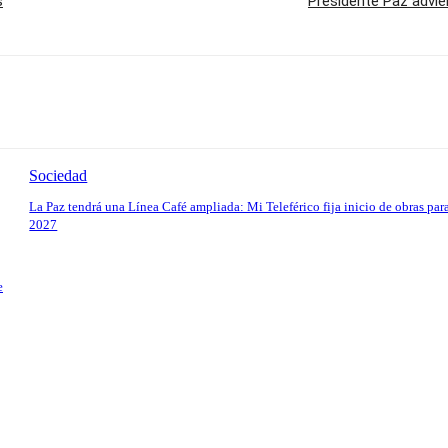
s
Presidente Paz advier
Sociedad
La Paz tendrá una Línea Café ampliada: Mi Teleférico fija inicio de obras par
2027
e