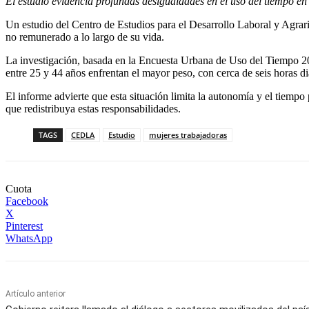
El estudio evidencia profundas desigualdades en el uso del tiempo en 
Un estudio del Centro de Estudios para el Desarrollo Laboral y Agrari
no remunerado a lo largo de su vida.
La investigación, basada en la Encuesta Urbana de Uso del Tiempo 20
entre 25 y 44 años enfrentan el mayor peso, con cerca de seis horas di
El informe advierte que esta situación limita la autonomía y el tiempo
que redistribuya estas responsabilidades.
TAGS
CEDLA
Estudio
mujeres trabajadoras
Cuota
Facebook
X
Pinterest
WhatsApp
Artículo anterior