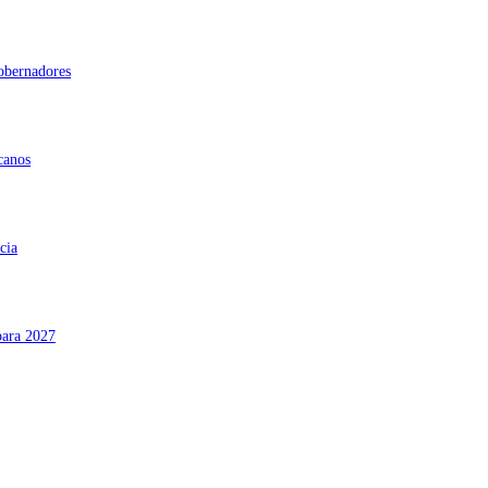
gobernadores
canos
cia
para 2027