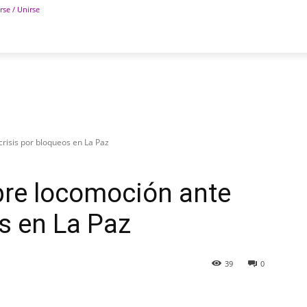
rse / Unirse
POLÍTICA
DEPORTES
TECNOLOGÍA
COLUM
crisis por bloqueos en La Paz
ibre locomoción ante
os en La Paz
39
0