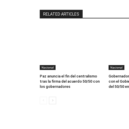
RELATED ARTICLES
Nacional
Nacional
Paz anuncia el fin del centralismo
Gobernador
tras la firma del acuerdo 50/50 con
con el Gobie
los gobernadores
del 50/50 e