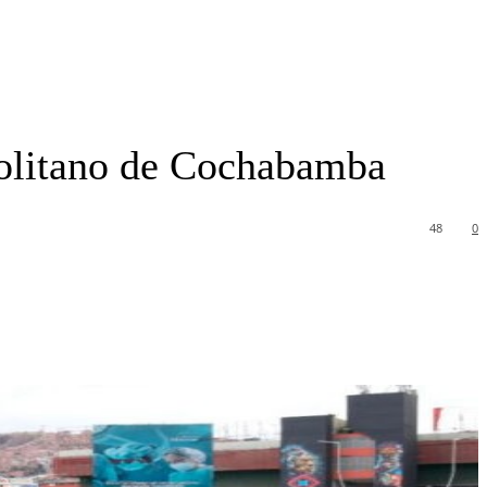
politano de Cochabamba
48
0