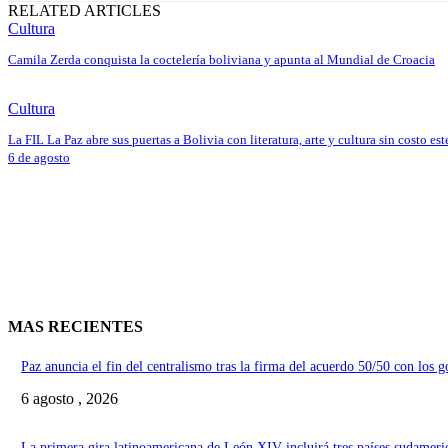
RELATED ARTICLES
Cultura
Camila Zerda conquista la coctelería boliviana y apunta al Mundial de Croacia
Cultura
La FIL La Paz abre sus puertas a Bolivia con literatura, arte y cultura sin costo est
6 de agosto
MAS RECIENTES
Paz anuncia el fin del centralismo tras la firma del acuerdo 50/50 con los 
6 agosto , 2026
La primera gira latinoamericana de León XIV incluirá tres países sudameri