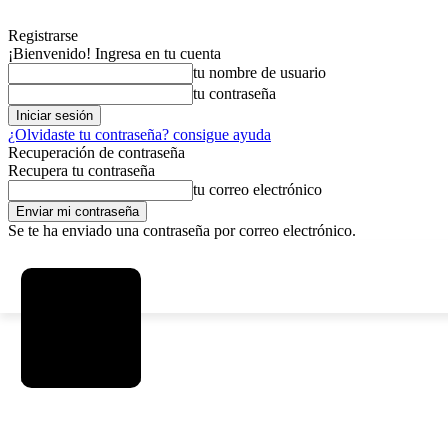
Registrarse
¡Bienvenido! Ingresa en tu cuenta
tu nombre de usuario
tu contraseña
¿Olvidaste tu contraseña? consigue ayuda
Recuperación de contraseña
Recupera tu contraseña
tu correo electrónico
Se te ha enviado una contraseña por correo electrónico.
C
viernes, agosto 7, 2026
Registrarse / Unirse
2.9
La Paz
SOCIEDAD
POLÍTICA
DEPORTES
INICIO