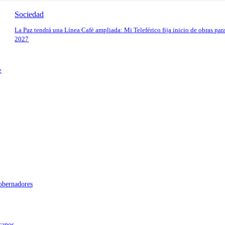
Sociedad
La Paz tendrá una Línea Café ampliada: Mi Teleférico fija inicio de obras par
2027
e
gobernadores
canos