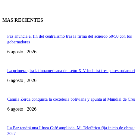
MAS RECIENTES
Paz anuncia el fin del centralismo tras la firma del acuerdo 50/50 con los
gobernadores
6 agosto , 2026
La primera gira latinoamericana de León XIV incluirá tres países sudamer
6 agosto , 2026
Camila Zerda conquista la coctelería boliviana y apunta al Mundial de Cro
6 agosto , 2026
La Paz tendrá una Línea Café ampliada: Mi Teleférico fija inicio de obras 
2027