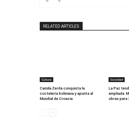
RELATED ARTICLES
Cultura
Sociedad
Camila Zerda conquista la
La Paz tend
coctelería boliviana y apunta al
ampliada: Mi
Mundial de Croacia
obras para 