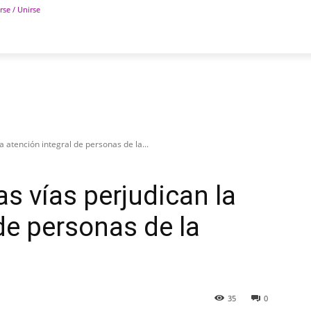
rse / Unirse
POLÍTICA
DEPORTES
TECNOLOGÍA
COLUM
a atención integral de personas de la...
as vías perjudican la
de personas de la
35
0