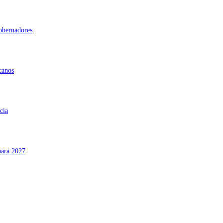
gobernadores
canos
cia
para 2027