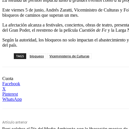
La medida de presión impacta tanto a grandes eventos como a la pro
Este viernes 5 de junio, Andrés Zaratti, Viceministro de Culturas y F
bloqueos de caminos que superan un mes.
La afectación alcanza a festivales, conciertos, obras de teatro, present
del Gran Poder, el reestreno de la película
Cuestión de Fe
y la Larga 
Según la autoridad, los bloqueos no solo impactan el abastecimiento y 
del país.
TAGS
bloqueos
Viceministerio de Culturas
Cuota
Facebook
X
Pinterest
WhatsApp
Artículo anterior
Beni celebra el Día del Medio Ambiente con la liberación masiva de