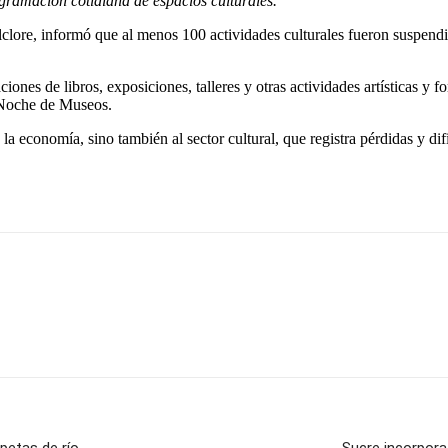
gramación cotidiana de espacios culturales.
olclore, informó que al menos 100 actividades culturales fueron suspend
aciones de libros, exposiciones, talleres y otras actividades artísticas y
Noche de Museos.
la economía, sino también al sector cultural, que registra pérdidas y dif
 petas de río
Sucre incorpora