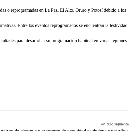
idas o reprogramadas en La Paz, El Alto, Oruro y Potosí debido a los
 formativas. Entre los eventos reprogramados se encuentran la festividad
icultades para desarrollar su programación habitual en varias regiones
Artículo siguiente
 perros de albergue a programa de seguridad ciudadana y patrullaje