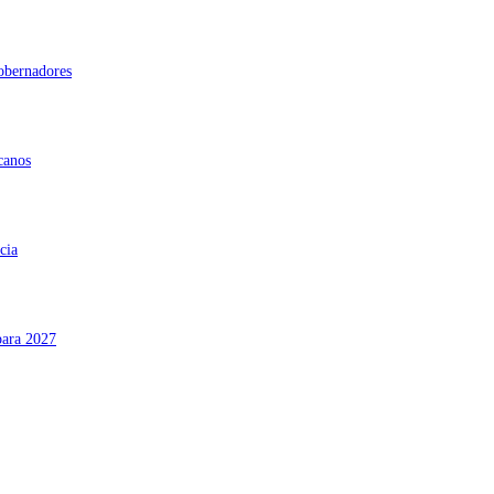
gobernadores
canos
cia
para 2027