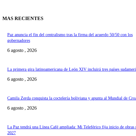
MAS RECIENTES
Paz anuncia el fin del centralismo tras la firma del acuerdo 50/50 con los
gobernadores
6 agosto , 2026
La primera gira latinoamericana de León XIV incluirá tres países sudamer
6 agosto , 2026
Camila Zerda conquista la coctelería boliviana y apunta al Mundial de Cro
6 agosto , 2026
La Paz tendrá una Línea Café ampliada: Mi Teleférico fija inicio de obras 
2027