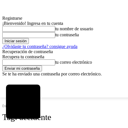
Registrarse
¡Bienvenido! Ingresa en tu cuenta
tu nombre de usuario
tu contraseña
¿Olvidaste tu contraseña? consigue ayuda
Recuperación de contraseña
Recupera tu contraseña
tu correo electrónico
Se te ha enviado una contraseña por correo electrónico.
C
viernes, agosto 7, 2026
Registrarse / Unirse
2.9
La Paz
Etiquetas
Accidente
Tag:
accidente
MAS