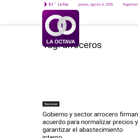
C
jueves, agosto 6, 2026
Registrar
8.1
La Paz
INICIO
SOCIEDAD
Etiquetas
Arroceros
Tag:
arroceros
Nacional
Gobierno y sector arrocero firman
acuerdo para normalizar precios y
garantizar el abastecimiento
interno