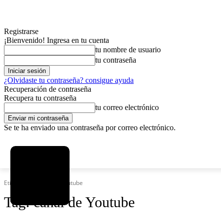
Registrarse
¡Bienvenido! Ingresa en tu cuenta
tu nombre de usuario
tu contraseña
¿Olvidaste tu contraseña? consigue ayuda
Recuperación de contraseña
Recupera tu contraseña
tu correo electrónico
Se te ha enviado una contraseña por correo electrónico.
C
viernes, agosto 7, 2026
Registrarse / Unirse
15
La Paz
Etiquetas
Canal de Youtube
Tag:
canal de Youtube
MAS