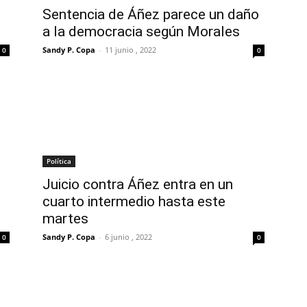
Sentencia de Áñez parece un daño
a la democracia según Morales
Sandy P. Copa
-
11 junio , 2022
0
0
Política
Juicio contra Áñez entra en un
cuarto intermedio hasta este
martes
Sandy P. Copa
-
6 junio , 2022
0
0