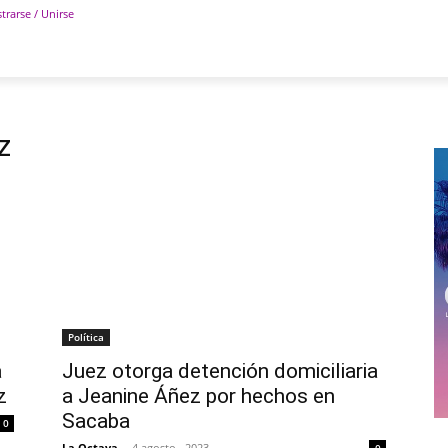
trarse / Unirse
POLÍTICA
DEPORTES
TECNOLOGÍA
COLUM
z
Política
a
Juez otorga detención domiciliaria
z
a Jeanine Áñez por hechos en
Sacaba
0
La Octava
-
4 agosto , 2023
0