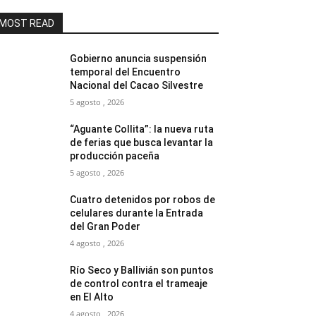
MOST READ
Gobierno anuncia suspensión
temporal del Encuentro
Nacional del Cacao Silvestre
5 agosto , 2026
“Aguante Collita”: la nueva ruta
de ferias que busca levantar la
producción paceña
5 agosto , 2026
Cuatro detenidos por robos de
celulares durante la Entrada
del Gran Poder
4 agosto , 2026
Río Seco y Ballivián son puntos
de control contra el trameaje
en El Alto
4 agosto , 2026