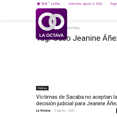
C
miércoles, agosto 5, 2026
Regis
12.9
La Paz
INICIO
SOCIEDAD
Etiquetas
Caso Jeanine Áñez
Tag:
Caso Jeanine Áñe
Política
Víctimas de Sacaba no aceptan l
decisión judicial para Jeanine Áñe
La Octava
-
5 agosto , 2023