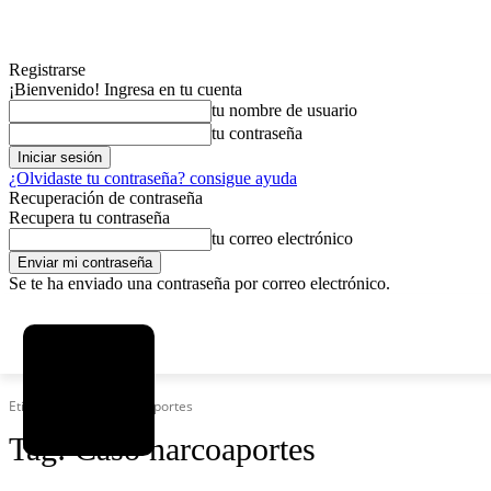
Registrarse
¡Bienvenido! Ingresa en tu cuenta
tu nombre de usuario
tu contraseña
¿Olvidaste tu contraseña? consigue ayuda
Recuperación de contraseña
Recupera tu contraseña
tu correo electrónico
Se te ha enviado una contraseña por correo electrónico.
C
viernes, agosto 7, 2026
Registrarse / Unirse
8.2
La Paz
Etiquetas
Caso narcoaportes
Tag:
Caso narcoaportes
MAS