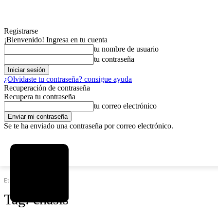
Registrarse
¡Bienvenido! Ingresa en tu cuenta
tu nombre de usuario
tu contraseña
¿Olvidaste tu contraseña? consigue ayuda
Recuperación de contraseña
Recupera tu contraseña
tu correo electrónico
Se te ha enviado una contraseña por correo electrónico.
C
viernes, agosto 7, 2026
Registrarse / Unirse
15
La Paz
Etiquetas
Chasis
Tag:
chasis
MAS