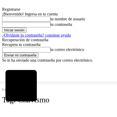
Registrarse
¡Bienvenido! Ingresa en tu cuenta
tu nombre de usuario
tu contraseña
¿Olvidaste tu contraseña? consigue ayuda
Recuperación de contraseña
Recupera tu contraseña
tu correo electrónico
Se te ha enviado una contraseña por correo electrónico.
C
sábado, agosto 8, 2026
Registrarse / Unirse
12.6
La Paz
Etiquetas
Chavismo
Tag:
Chavismo
SOCIEDAD
POLÍTICA
DEPORTES
INICIO