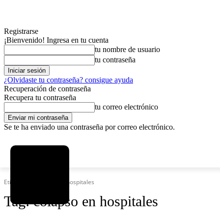
Registrarse
¡Bienvenido! Ingresa en tu cuenta
tu nombre de usuario
tu contraseña
¿Olvidaste tu contraseña? consigue ayuda
Recuperación de contraseña
Recupera tu contraseña
tu correo electrónico
Se te ha enviado una contraseña por correo electrónico.
C
sábado, agosto 8, 2026
Registrarse / Unirse
3.7
La Paz
Etiquetas
Colapso en hospitales
Tag:
colapso en hospitales
MAS