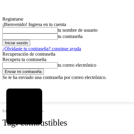
Registrarse
¡Bienvenido! Ingresa en tu cuenta
tu nombre de usuario
tu contraseña
¿Olvidaste tu contraseña? consigue ayuda
Recuperación de contraseña
Recupera tu contraseña
tu correo electrónico
Se te ha enviado una contraseña por correo electrónico.
C
viernes, agosto 7, 2026
Registrarse / Unirse
15
La Paz
Etiquetas
Combustibles
Tag:
combustibles
MAS