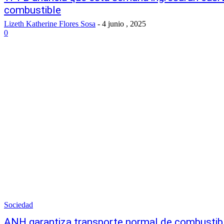
combustible
Lizeth Katherine Flores Sosa
-
4 junio , 2025
0
Sociedad
ANH garantiza transporte normal de combustible