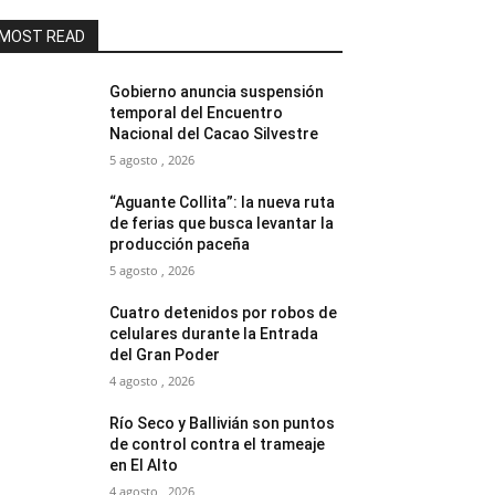
MOST READ
Gobierno anuncia suspensión
temporal del Encuentro
Nacional del Cacao Silvestre
5 agosto , 2026
“Aguante Collita”: la nueva ruta
de ferias que busca levantar la
producción paceña
5 agosto , 2026
Cuatro detenidos por robos de
celulares durante la Entrada
del Gran Poder
4 agosto , 2026
Río Seco y Ballivián son puntos
de control contra el trameaje
en El Alto
4 agosto , 2026