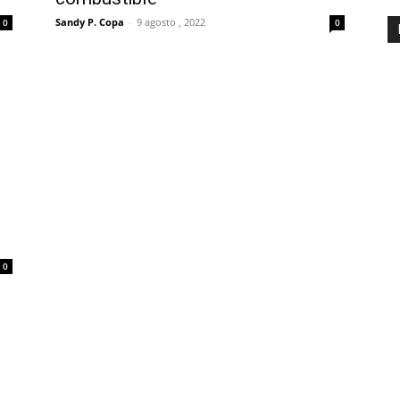
Sandy P. Copa
-
9 agosto , 2022
0
0
0