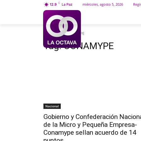
C
miércoles, agosto 5, 2026
Regis
12.9
La Paz
INICIO
SOCIEDAD
Etiquetas
CONAMYPE
Tag:
CONAMYPE
Nacional
Gobierno y Confederación Nacion
de la Micro y Pequeña Empresa-
Conamype sellan acuerdo de 14
puntos