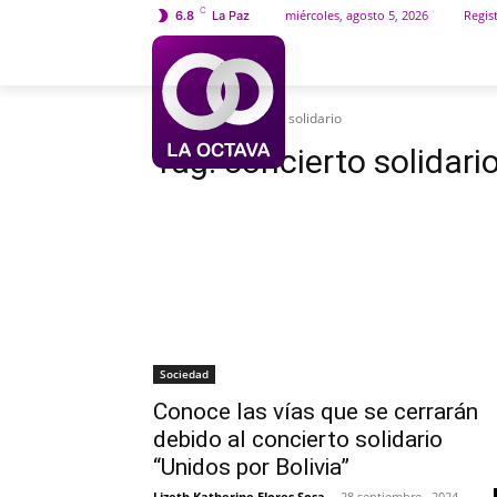
C
miércoles, agosto 5, 2026
Regist
6.8
La Paz
INICIO
SOCIEDAD
Etiquetas
Concierto solidario
Tag:
concierto solidari
Sociedad
Conoce las vías que se cerrarán
debido al concierto solidario
“Unidos por Bolivia”
Lizeth Katherine Flores Sosa
-
28 septiembre , 2024