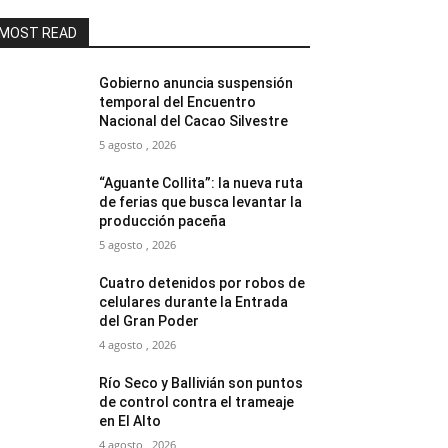
MOST READ
Gobierno anuncia suspensión
temporal del Encuentro
Nacional del Cacao Silvestre
5 agosto , 2026
“Aguante Collita”: la nueva ruta
de ferias que busca levantar la
producción paceña
5 agosto , 2026
Cuatro detenidos por robos de
celulares durante la Entrada
del Gran Poder
4 agosto , 2026
Río Seco y Ballivián son puntos
de control contra el trameaje
en El Alto
4 agosto , 2026