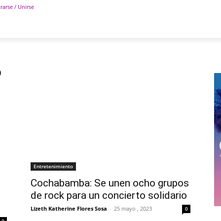
rarse / Unirse
POLÍTICA
DEPORTES
TECNOLOGÍA
COLUM
o
Entretenimiento
Cochabamba: Se unen ocho grupos
de rock para un concierto solidario
Lizeth Katherine Flores Sosa
-
25 mayo , 2023
0
0