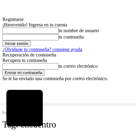
Registrarse
¡Bienvenido! Ingresa en tu cuenta
tu nombre de usuario
tu contraseña
¿Olvidaste tu contraseña? consigue ayuda
Recuperación de contraseña
Recupera tu contraseña
tu correo electrónico
Se te ha enviado una contraseña por correo electrónico.
C
domingo, agosto 9, 2026
Registrarse / Unirse
4.2
La Paz
Etiquetas
Encuentro
Tag:
encuentro
MAS