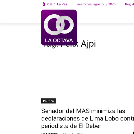
C
miércoles, agosto 5, 2026
Regist
6.8
La Paz
INICIO
SOCIEDAD
Etiquetas
Felix Ajpi
Tag:
Felix Ajpi
Política
Senador del MAS minimiza las
declaraciones de Lima Lobo cont
periodista de El Deber
La Octava
-
27 julio , 2023