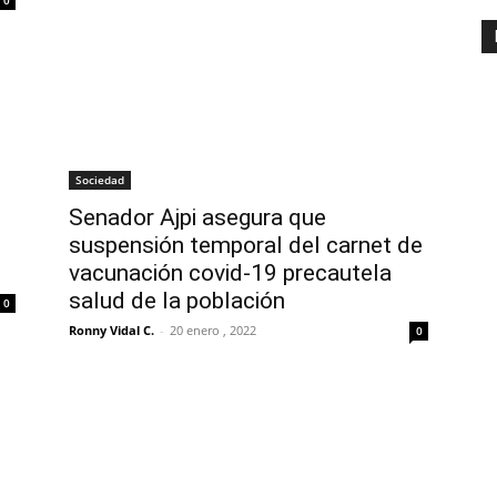
Sociedad
Senador Ajpi asegura que
suspensión temporal del carnet de
vacunación covid-19 precautela
salud de la población
0
Ronny Vidal C.
-
20 enero , 2022
0