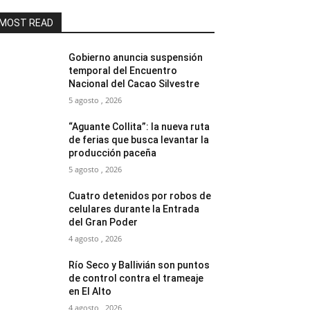
MOST READ
Gobierno anuncia suspensión
temporal del Encuentro
Nacional del Cacao Silvestre
5 agosto , 2026
“Aguante Collita”: la nueva ruta
de ferias que busca levantar la
producción paceña
5 agosto , 2026
Cuatro detenidos por robos de
celulares durante la Entrada
del Gran Poder
4 agosto , 2026
Río Seco y Ballivián son puntos
de control contra el trameaje
en El Alto
4 agosto , 2026