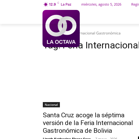
C
miércoles, agosto 5, 2026
Regis
12.9
La Paz
INICIO
SOCIEDAD
Etiquetas
Feria Internacional Gastronómica
Tag:
Feria Internacion
Nacional
Santa Cruz acoge la séptima
versión de la Feria Internacional
Gastronómica de Bolivia
Lizeth Katherine Flores Sosa
-
7 mayo , 2026