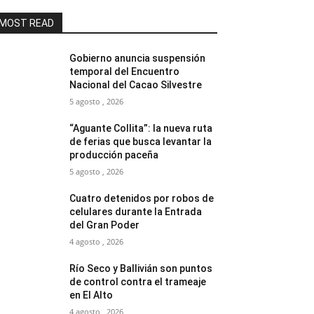
MOST READ
Gobierno anuncia suspensión
temporal del Encuentro
Nacional del Cacao Silvestre
5 agosto , 2026
“Aguante Collita”: la nueva ruta
de ferias que busca levantar la
producción paceña
5 agosto , 2026
Cuatro detenidos por robos de
celulares durante la Entrada
del Gran Poder
4 agosto , 2026
Río Seco y Ballivián son puntos
de control contra el trameaje
en El Alto
4 agosto , 2026