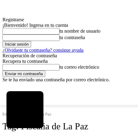
Registrarse
¡Bienvenido! Ingresa en tu cuenta
tu nombre de usuario
tu contraseña
¿Olvidaste tu contraseña? consigue ayuda
Recuperación de contraseña
Recupera tu contraseña
tu correo electrónico
Se te ha enviado una contraseña por correo electrónico.
C
viernes, agosto 7, 2026
Registrarse / Unirse
13
La Paz
Etiquetas
Fiscalia de La Paz
Tag:
Fiscalia de La Paz
MAS