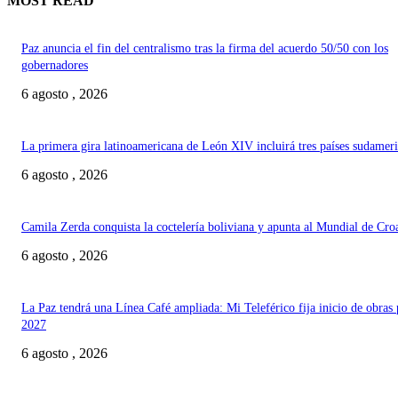
MOST READ
Paz anuncia el fin del centralismo tras la firma del acuerdo 50/50 con los
gobernadores
6 agosto , 2026
La primera gira latinoamericana de León XIV incluirá tres países sudamer
6 agosto , 2026
Camila Zerda conquista la coctelería boliviana y apunta al Mundial de Cro
6 agosto , 2026
La Paz tendrá una Línea Café ampliada: Mi Teleférico fija inicio de obras 
2027
6 agosto , 2026