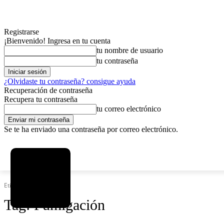
Registrarse
¡Bienvenido! Ingresa en tu cuenta
tu nombre de usuario
tu contraseña
¿Olvidaste tu contraseña? consigue ayuda
Recuperación de contraseña
Recupera tu contraseña
tu correo electrónico
Se te ha enviado una contraseña por correo electrónico.
C
jueves, agosto 6, 2026
Registrarse / Unirse
8.1
La Paz
Etiquetas
Fumigación
Tag:
Fumigación
MAS