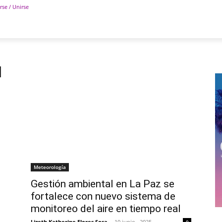
rse / Unirse
POLÍTICA
DEPORTES
TECNOLOGÍA
COLUM
l
Meteorología
Gestión ambiental en La Paz se
fortalece con nuevo sistema de
monitoreo del aire en tiempo real
Lizeth Katherine Flores Sosa
-
10 junio , 2025
0