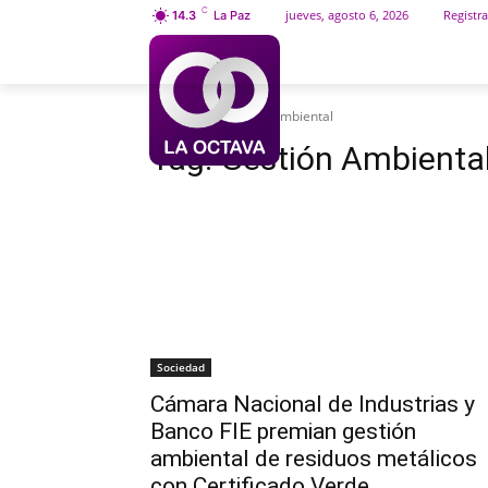
C
jueves, agosto 6, 2026
Registra
14.3
La Paz
INICIO
SOCIEDAD
Etiquetas
Gestión Ambiental
Tag:
Gestión Ambienta
Sociedad
Cámara Nacional de Industrias y
Banco FIE premian gestión
ambiental de residuos metálicos
con Certificado Verde