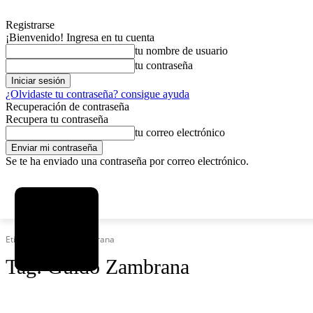
Registrarse
¡Bienvenido! Ingresa en tu cuenta
tu nombre de usuario
tu contraseña
¿Olvidaste tu contraseña? consigue ayuda
Recuperación de contraseña
Recupera tu contraseña
tu correo electrónico
Se te ha enviado una contraseña por correo electrónico.
C
viernes, agosto 7, 2026
Registrarse / Unirse
3.8
La Paz
Etiquetas
Guido Zambrana
Tag:
Guido Zambrana
SOCIEDAD
POLÍTICA
DEPORTES
INICIO