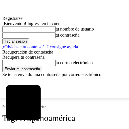
Registrarse
¡Bienvenido! Ingresa en tu cuenta
tu nombre de usuario
tu contraseña
¿Olvidaste tu contraseña? consigue ayuda
Recuperación de contraseña
Recupera tu contraseña
tu correo electrónico
Se te ha enviado una contraseña por correo electrónico.
C
viernes, agosto 7, 2026
Registrarse / Unirse
2.9
La Paz
Etiquetas
Hispanoamérica
Tag:
Hispanoamérica
MAS