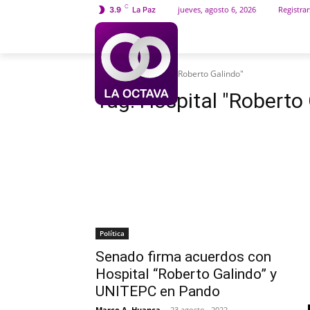
C
jueves, agosto 6, 2026
Registrar
3.9
La Paz
INICIO
SOCIEDAD
Etiquetas
Hospital "Roberto Galindo"
Tag:
Hospital "Roberto 
Política
Senado firma acuerdos con
Hospital “Roberto Galindo” y
UNITEPC en Pando
Marco A. Huanca
-
23 agosto , 2022