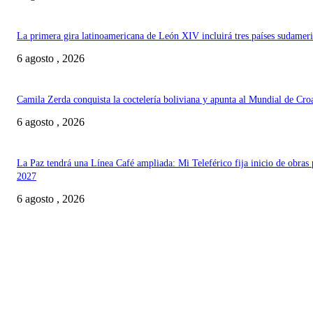
La primera gira latinoamericana de León XIV incluirá tres países sudamer
6 agosto , 2026
Camila Zerda conquista la coctelería boliviana y apunta al Mundial de Cro
6 agosto , 2026
La Paz tendrá una Línea Café ampliada: Mi Teleférico fija inicio de obras 
2027
6 agosto , 2026