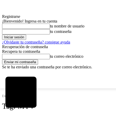
Registrarse
¡Bienvenido! Ingresa en tu cuenta
tu nombre de usuario
tu contraseña
¿Olvidaste tu contraseña? consigue ayuda
Recuperación de contraseña
Recupera tu contraseña
tu correo electrónico
Se te ha enviado una contraseña por correo electrónico.
C
sábado, agosto 8, 2026
Registrarse / Unirse
3.7
La Paz
Etiquetas
MTV
Tag:
MTV
MAS