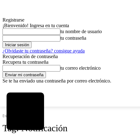
Registrarse
¡Bienvenido! Ingresa en tu cuenta
tu nombre de usuario
tu contraseña
¿Olvidaste tu contraseña? consigue ayuda
Recuperación de contraseña
Recupera tu contraseña
tu correo electrónico
Se te ha enviado una contraseña por correo electrónico.
C
viernes, agosto 7, 2026
Registrarse / Unirse
12.5
La Paz
Etiquetas
Notificación
Tag:
Notificación
MAS