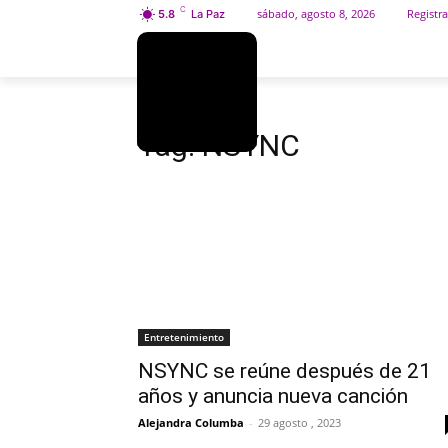
C
sábado, agosto 8, 2026
Registra
5.8
La Paz
INICIO
SOCIEDAD
Etiquetas
NSYNC
Tag:
NSYNC
Entretenimiento
NSYNC se reúne después de 21
años y anuncia nueva canción
Alejandra Columba
-
29 agosto , 2023