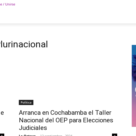
se / Unirse
POLÍTICA
DEPORTES
TECNOLOGÍA
COLUM
lurinacional
Política
de
Arranca en Cochabamba el Taller
Nacional del OEP para Elecciones
Judiciales
La Octava
-
12 septiembre , 2024
0
0