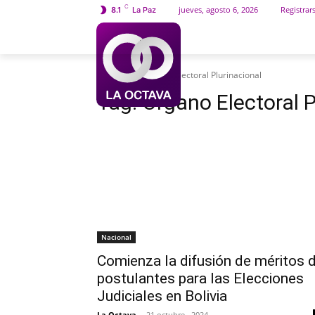
C
jueves, agosto 6, 2026
Registrar
8.1
La Paz
INICIO
SOCIEDAD
Etiquetas
Órgano Electoral Plurinacional
Tag:
Órgano Electoral P
Nacional
Comienza la difusión de méritos 
postulantes para las Elecciones
Judiciales en Bolivia
La Octava
-
21 octubre , 2024