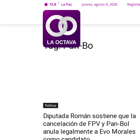
C
jueves, agosto 6, 2026
Registra
13.6
La Paz
INICIO
SOCIEDAD
Etiquetas
Pan-Bo
Tag:
Pan-Bo
Política
Diputada Román sostiene que la
cancelación de FPV y Pan-Bol
anula legalmente a Evo Morales
como candidato