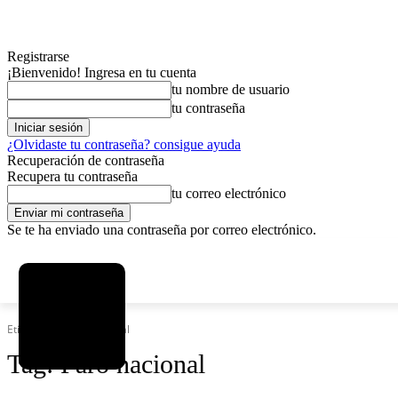
Registrarse
¡Bienvenido! Ingresa en tu cuenta
tu nombre de usuario
tu contraseña
¿Olvidaste tu contraseña? consigue ayuda
Recuperación de contraseña
Recupera tu contraseña
tu correo electrónico
Se te ha enviado una contraseña por correo electrónico.
C
viernes, agosto 7, 2026
Registrarse / Unirse
3.8
La Paz
Etiquetas
Paro nacional
Tag:
Paro nacional
MAS