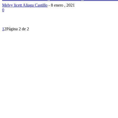
Melvy licett Aliaga Castillo
-
8 enero , 2021
0
1
2
Página 2 de 2