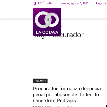
C
jueves, agosto 6, 2026
Registrar
2.2
La Paz
INICIO
SOCIEDAD
Etiquetas
Procurador
Tag:
Procurador
Seguridad
Procurador formaliza denuncia
penal por abusos del fallecido
sacerdote Pedrajas
Sandy P. Copa
-
3 mayo , 2023