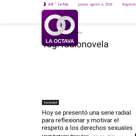
C
jueves, agosto 6, 2026
Registrar
3.9
La Paz
INICIO
SOCIEDAD
Etiquetas
Radionovela
Tag:
radionovela
Sociedad
Hoy se presentó una serie radial
para reflexionar y motivar el
respeto a los derechos sexuales
Lizeth Katherine Flores Sosa
-
14 julio , 2021